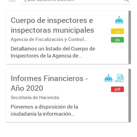
Cuerpo de inspectores e
inspectoras municipales
csv
Agencia de Fiscalización y Control
xls
Comunal
Detallamos un listado del Cuerpo de
Inspectores de la Agencia de
Fiscalización y Control, dividido por
direcciones y/o Subsecretarías. En
Informes Financieros -
formato CSV y XLSX.
Año 2020
pdf
Secretaría de Hacienda
Ponemos a disposición de la
ciudadanía la información
financiera del municipio
correspondiente al año 2020.
Disponible en formato PDF.