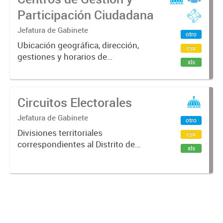
Participación Ciudadana
Jefatura de Gabinete
otro
Ubicación geográfica, dirección,
csv
gestiones y horarios de
xls
funcionamiento de los espacios
CGPC.
Circuitos Electorales
Jefatura de Gabinete
otro
Divisiones territoriales
csv
correspondientes al Distrito de
xls
Quilmes en formato GeoJSON, CSV
y XLSX