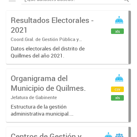
Resultados Electorales -
2021
xls
Coord.Gral. de Gestión Pública y
Modernización del Estado
Datos electorales del distrito de
Quillmes del año 2021.
Organigrama del
Municipio de Quilmes.
csv
Jefatura de Gabinente
xls
Estructura de la gestión
administrativa municipal.
Disponible en formato CSV y XLSX.
Centros de Gestión y