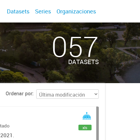
Datasets
Series
Organizaciones
057
DATASETS
Ordenar por
stado
xls
o 2021.