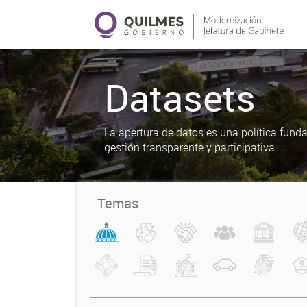
Datasets
La apertura de datos es una política fun
gestión transparente y participativa.
Temas