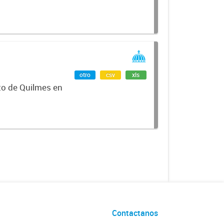
otro
csv
xls
ito de Quilmes en
Contactanos