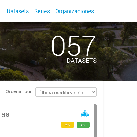
Datasets
Series
Organizaciones
057
DATASETS
Ordenar por
ras
csv
xls