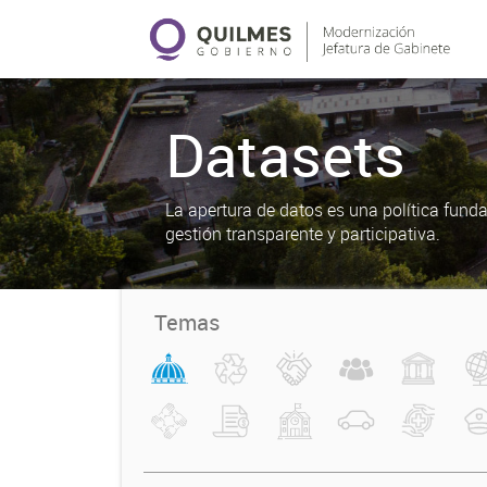
Datasets
La apertura de datos es una política fun
gestión transparente y participativa.
Temas