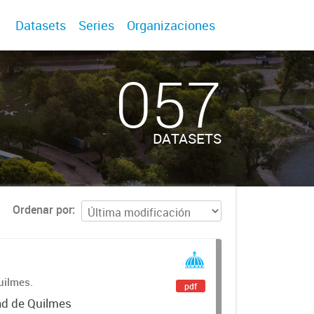
Datasets
Series
Organizaciones
057
DATASETS
Ordenar por
uilmes.
pdf
dad de Quilmes