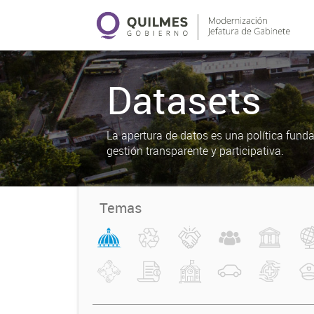
Datasets
La apertura de datos es una política fun
gestión transparente y participativa.
Temas