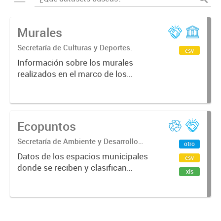
Murales
Secretaría de Culturas y Deportes.
csv
Información sobre los murales
realizados en el marco de los
Compromisos de Gestión.
Ecopuntos
Secretaría de Ambiente y Desarrollo
otro
Sostenible
Datos de los espacios municipales
csv
donde se reciben y clasifican
xls
residuos reciclables limpios y
secos. Disponible en CSV, GeoJSON
y XLSX.