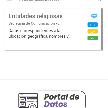
Entidades religiosas
Secretaría de Comunicación y
otro
Relaciones Institucionales
Datos correspondientes a la
csv
ubicación geográfica, nombres y
xls
direcciones de las entidades
religiosas del distrito de Quilmes.