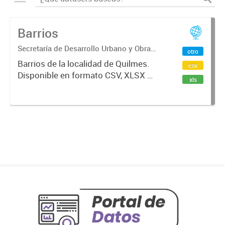
Barrios
Secretaría de Desarrollo Urbano y Obra
otro
Pública
Barrios de la localidad de Quilmes.
csv
Disponible en formato CSV, XLSX y
xls
GeoJSON.