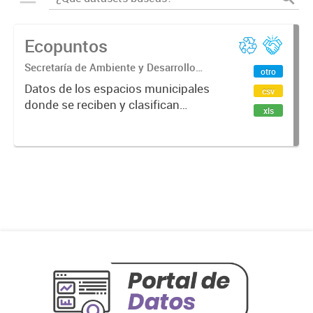
Ecopuntos
Secretaría de Ambiente y Desarrollo
otro
Sostenible
Datos de los espacios municipales
csv
donde se reciben y clasifican
xls
residuos reciclables limpios y
secos. Disponible en CSV, GeoJSON
y XLSX.