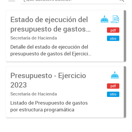
Estado de ejecución del
presupuesto de gastos -
pdf
Ejercicio 2023
Secretaría de Hacienda
otro
Detalle del estado de ejecución del
presupuesto de gastos del Ejercicio
2023 desagregado hasta partida
principa
Presupuesto - Ejercicio
2023
pdf
Secretaría de Hacienda
otro
Listado de Presupuesto de gastos
por estructura programática