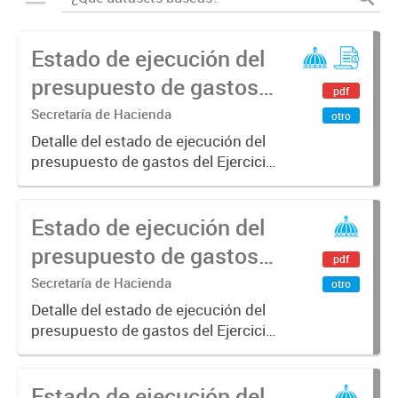
Estado de ejecución del
presupuesto de gastos -
pdf
Ejercicio 2023
Secretaría de Hacienda
otro
Detalle del estado de ejecución del
presupuesto de gastos del Ejercicio
2023 desagregado hasta partida
principa
Estado de ejecución del
presupuesto de gastos -
pdf
Ejercicio 2022
Secretaría de Hacienda
otro
Detalle del estado de ejecución del
presupuesto de gastos del Ejercicio
2022 desagregado hasta partida
principal.
Estado de ejecución del